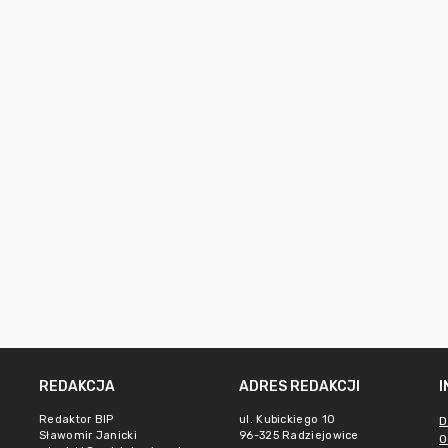
REDAKCJA
ADRES REDAKCJI
Redaktor BIP
ul. Kubickiego 10
D
Sławomir Janicki
96-325 Radziejowice
O