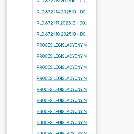
RLD.6721.19.2025.IB – DOTYCZY DWÓCH FRAGMENTÓW MIEJSCOWOŚCI: KUKLÓWKA ZARZECZNA
RLD.6721.14.2025.IB – DOTYCZY FRAGMENTU MIEJSCOWOŚCI: TARTAK BRZÓZKI, KORYTÓW (I I II) ZBOISKA, KAMIONKA
RLD.6721.17.2025.IB – DOTYCZY FRAGMENTU MIEJSCOWOŚCI: ADAMÓW -WIEŚ, KUKLÓWKA ZARZECZNA I KRZE DUŻE
RLD.6721.18.2025.IB – DOTYCZY FRAGMENTU MIEJSCOWOŚCI KUKLÓWKA ZARZECZNA.
PROCES LEGISLACYJNY MPZP OBEJMUJĄCY FRAGMENT MIEJSCOWOŚCI RADZIEJOWICE PARCEL
PROCES LEGISLACYJNY MPZP OBEJMUJĄCY FRAGMENT MIEJSCOWOŚCI BUDY MSZCZONOWSKIE
PROCES LEGISLACYJNY MPZP OBEJMUJĄCY FRAGMENT MIEJSCOWOŚCI KRZE DUŻE
PROCES LEGISLACYJNY MPZP OBEJMUJĄCY FRAGMENT MIEJSCOWOŚCI RADZIEJOWICE, FRAGMENTY MIEJSCOWOŚCI RADZIEJOWICE-PARCEL ORAZ FRAGMENTY MIEJSCOWOŚCI ZBOISKA
PROCES LEGISLACYJNY MPZP OBEJMUJĄCY FRAGMENT MIEJSCOWOŚCI SŁABOMIERZ, FRAGMENT MIEJSCOWOŚCI BUDY MSZCZONOWSKIE, FRAGMENT MIEJSCOWOŚCI KRZYŻÓWKA ORAZ FRAGMENT MIEJSCOWOŚCI ZAZDROŚĆ
PROCES LEGISLACYJNY MPZP OBEJMUJĄCY FRAGMENT MIEJSCOWOŚCI KRZE DUŻE
PROCES LEGISLACYJNY MPZP OBEJMUJĄCY FRAGMENT MIEJSCOWOŚCI ADAMÓW-WIEŚ ORAZ FRAGMENT MIEJSCOWOŚCI KUKLÓWKA RADZIEJOWICKA
PROCES LEGISLACYJNY MPZP OBEJMUJĄCY FRAGMENT MIEJSCOWOŚCI CHROBOTY
PROCES LEGISLACYJNY MPZP OBEJMUJĄCY FRAGMENT MIEJSCOWOŚCI KORYTÓW