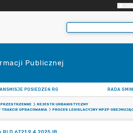
KON
rmacji Publicznej
ANSMISJE POSIEDZEŃ RG
RADA GMI
 PRZESTRZENNE
REJESTR URBANISTYCZNY
 TRAKCIE OPRACOWANIA
PROCES LEGISLACYJNY MPZP OBEJMUJĄC
 RLD.6721.9.4.2025.IB