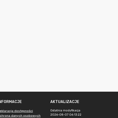
INFORMACJE
AKTUALIZACJE
Ostatnia modyfikacja
eklaracja dostępności
2026-08-07 06:13:22
chrona danych osobowych