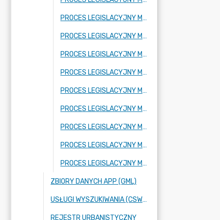
PROCES LEGISLACYJNY MPZP OBEJMUJĄCY FRAGMENT MIEJSCOWOŚCI ADAMÓW-PARCEL ORAZ FRAGMENT MIEJSCOWOŚCI BUDY JÓZEFOWSKIE
PROCES LEGISLACYJNY MPZP OBEJMUJĄCY FRAGMENT MIEJSCOWOŚCI RADZIEJOWICE
PROCES LEGISLACYJNY MPZP OBEJMUJĄCY FRAGMENT MIEJSCOWOŚCI KRZYŻÓWKA
PROCES LEGISLACYJNY MPZP OBEJMUJĄCY FRAGMENT MIEJSCOWOŚCI BENENARD
PROCES LEGISLACYJNY MPZP OBEJMUJĄCY FRAGMENT MIEJSCOWOŚCI KORYTÓW A
PROCES LEGISLACYJNY MPZP OBEJMUJĄCY FRAGMENT MIEJSCOWOŚCI FRAGMENT MIEJSCOWOŚCI KURANÓW
PROCES LEGISLACYJNY MPZP OBEJMUJĄCY FRAGMENT MIEJSCOWOŚCI NOWE BUDY ORAZ FRAGMENT MIEJSCOWOŚCI BUDY JÓZEFOWSKIE
PROCES LEGISLACYJNY MPZP OBEJMUJĄCY FRAGMENTY MIEJSCOWOŚCI: KUKLÓWKA ZARZECZNA ORAZ BUDY JÓZEFOWSKIE
PROCES LEGISLACYJNY MPZP OBEJMUJĄCY FRAGMENT MIEJSCOWOŚCI NOWE BUDY
ZBIORY DANYCH APP (GML)
USŁUGI WYSZUKIWANIA (CSW), PRZEGLĄDANIA (WMS) ORAZ POBIERANIA (WFS),
REJESTR URBANISTYCZNY