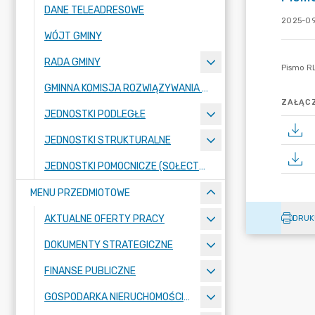
DANE TELEADRESOWE
2025-09
WÓJT GMINY
RADA GMINY
GMINNA KOMISJA ROZWIĄZYWANIA PROBLEMÓW ALKOHOLOWYCH
ZAŁĄCZ
JEDNOSTKI PODLEGŁE
JEDNOSTKI STRUKTURALNE
JEDNOSTKI POMOCNICZE (SOŁECTWA)
MENU PRZEDMIOTOWE
AKTUALNE OFERTY PRACY
DRUK
DOKUMENTY STRATEGICZNE
FINANSE PUBLICZNE
GOSPODARKA NIERUCHOMOŚCIAMI