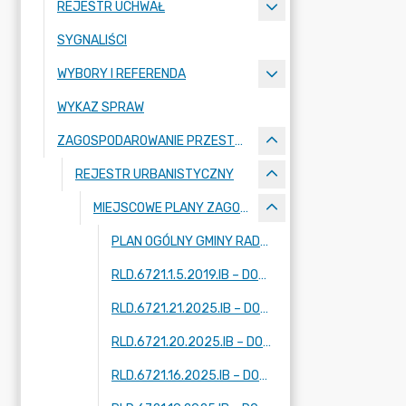
REJESTR UCHWAŁ
SYGNALIŚCI
WYBORY I REFERENDA
WYKAZ SPRAW
ZAGOSPODAROWANIE PRZESTRZENNE
REJESTR URBANISTYCZNY
MIEJSCOWE PLANY ZAGOSPODAROWANIA PRZESTRZENNEGO - W TRAKCIE OPRACOWANIA
PLAN OGÓLNY GMINY RADZIEJOWICE
RLD.6721.1.5.2019.IB – DOTYCZY FRAGMENTÓW MIEJSCOWOŚCI: KRZE DUŻE, ADAMÓW-PARCEL, RADZIEJOWICE
RLD.6721.21.2025.IB – DOTYCZY FRAGMENTU MIEJSCOWOŚCI: ZAZDROŚĆ
RLD.6721.20.2025.IB – DOTYCZY FRAGMENTU MIEJSCOWOŚCI: RADZIEJOWICE
RLD.6721.16.2025.IB – DOTYCZY DWÓCH FRAGMENTÓW MIEJSCOWOŚCI: KUKLÓWKA ZARZECZNA