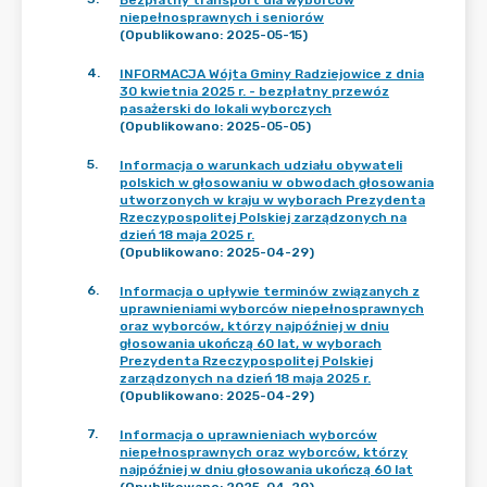
Bezpłatny transport dla wyborców
niepełnosprawnych i seniorów
(Opublikowano: 2025-05-15)
4
.
INFORMACJA Wójta Gminy Radziejowice z dnia
30 kwietnia 2025 r. - bezpłatny przewóz
pasażerski do lokali wyborczych
(Opublikowano: 2025-05-05)
5
.
Informacja o warunkach udziału obywateli
polskich w głosowaniu w obwodach głosowania
utworzonych w kraju w wyborach Prezydenta
Rzeczypospolitej Polskiej zarządzonych na
dzień 18 maja 2025 r.
(Opublikowano: 2025-04-29)
6
.
Informacja o upływie terminów związanych z
uprawnieniami wyborców niepełnosprawnych
oraz wyborców, którzy najpóźniej w dniu
głosowania ukończą 60 lat, w wyborach
Prezydenta Rzeczypospolitej Polskiej
zarządzonych na dzień 18 maja 2025 r.
(Opublikowano: 2025-04-29)
7
.
Informacja o uprawnieniach wyborców
niepełnosprawnych oraz wyborców, którzy
najpóźniej w dniu głosowania ukończą 60 lat