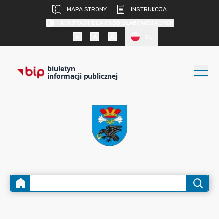
MAPA STRONY
INSTRUKCJA
KONTRAST DLA OSÓB SŁABOWIDZĄCYCH
PL
biuletyn
informacji publicznej