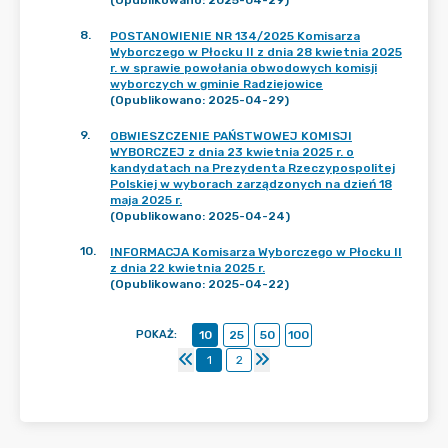
(Opublikowano: 2025-04-29)
8
.
POSTANOWIENIE NR 134/2025 Komisarza
Wyborczego w Płocku II z dnia 28 kwietnia 2025
r. w sprawie powołania obwodowych komisji
wyborczych w gminie Radziejowice
(Opublikowano: 2025-04-29)
9
.
OBWIESZCZENIE PAŃSTWOWEJ KOMISJI
WYBORCZEJ z dnia 23 kwietnia 2025 r. o
kandydatach na Prezydenta Rzeczypospolitej
Polskiej w wyborach zarządzonych na dzień 18
maja 2025 r.
(Opublikowano: 2025-04-24)
10
.
INFORMACJA Komisarza Wyborczego w Płocku II
z dnia 22 kwietnia 2025 r.
(Opublikowano: 2025-04-22)
POKAŻ
:
10
25
50
100
1
2