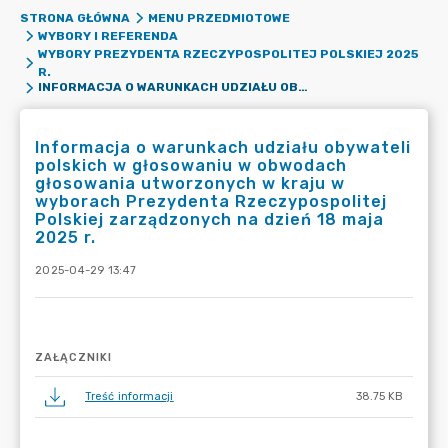
STRONA GŁÓWNA
MENU PRZEDMIOTOWE
WYBORY I REFERENDA
WYBORY PREZYDENTA RZECZYPOSPOLITEJ POLSKIEJ 2025
R.
INFORMACJA O WARUNKACH UDZIAŁU OBYWATELI POLSKICH W GŁOSOWANIU W OBWODACH GŁOSOWANIA UTWORZONYCH W KRAJU W WYBORACH PREZYDENTA RZECZYPOSPOLITEJ POLSKIEJ ZARZĄDZONYCH NA DZIEŃ 18 MAJA 2025 R.
Informacja o warunkach udziału obywateli
polskich w głosowaniu w obwodach
głosowania utworzonych w kraju w
wyborach Prezydenta Rzeczypospolitej
Polskiej zarządzonych na dzień 18 maja
2025 r.
2025-04-29 13:47
ZAŁĄCZNIKI
Treść informacji
38.75 KB