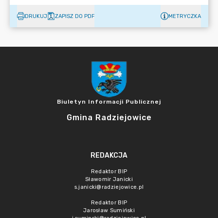
DRUKUJ
ZAPISZ DO PDF
METRYCZKA
Biuletyn Informacji Publicznej
Gmina Radziejowice
REDAKCJA
Redaktor BIP
Sławomir Janicki
s.janicki@radziejowice.pl
Redaktor BIP
Jarosław Sumiński