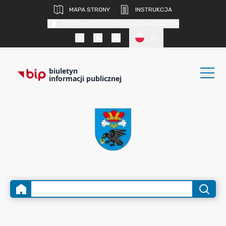
MAPA STRONY
INSTRUKCJA
KONTRAST DLA OSÓB SŁABOWIDZĄCYCH
PL
biuletyn
informacji publicznej