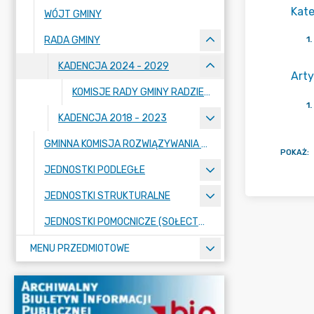
Kate
WÓJT GMINY
RADA GMINY
1
.
KADENCJA 2024 - 2029
Arty
KOMISJE RADY GMINY RADZIEJOWICE
1
.
KADENCJA 2018 - 2023
GMINNA KOMISJA ROZWIĄZYWANIA PROBLEMÓW ALKOHOLOWYCH
POKAŻ
:
JEDNOSTKI PODLEGŁE
JEDNOSTKI STRUKTURALNE
JEDNOSTKI POMOCNICZE (SOŁECTWA)
MENU PRZEDMIOTOWE