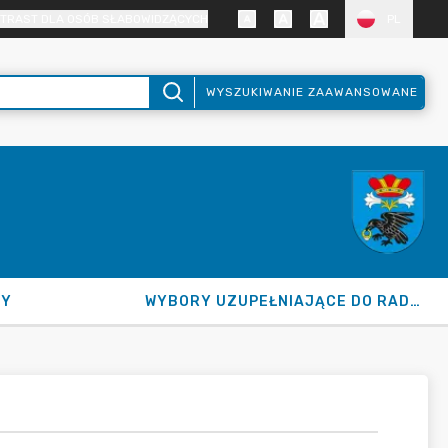
TRAST DLA OSÓB SŁABOWIDZĄCYCH
PL
WYSZUKIWANIE ZAAWANSOWANE
NY
WYBORY UZUPEŁNIAJĄCE DO RADY GMINY 2026