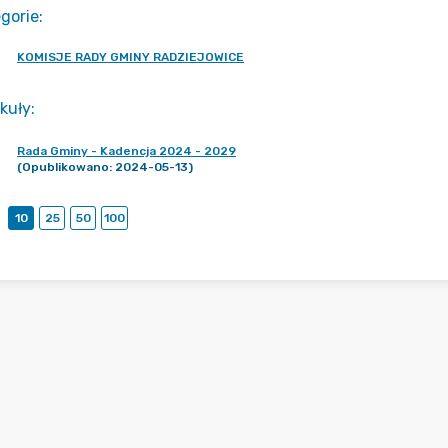
gorie
:
KOMISJE RADY GMINY RADZIEJOWICE
kuły
:
Rada Gminy - Kadencja 2024 - 2029
(Opublikowano: 2024-05-13)
10
25
50
100