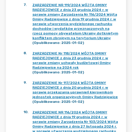
7
.
ZARZĄDZENIE NR 119/2024 WÓJTA GMINY
RADZIEJOWICE z dnia 23 grudnia 2024 r. w
sprawie zmiany Zarządzenia Nr 116/2024 Wójta
Gminy Radziejowice z dnia 19 grudnia 2024 r. w
sprawie utworzenia wydzielonego rachunku
dochodów i wydatków przeznaczonych na
rzecz pomocy obywatelom Ukrainy dotkniętym
konfliktem zbrojnym na terytorium Ukrainy
(Opublikowano: 2025-01-02)
8
.
ZARZĄDZENIE Nr 118/2024 WÓJTA GMINY
RADZIEJOWICE z dnia 23 grudnia 2024 r. w
sprawie zmiany uchwały budżetowej Gminy
Radziejowice na 2024 rok
(Opublikowano: 2025-01-02)
9
.
ZARZĄDZENIE Nr 117/2024 WÓJTA GMINY
RADZIEJOWICE z dnia 20 grudnia 2024 r. w
sprawie przekazania uprawnień kierownikom
jednostek organizacyjnych Gminy Radziejowice
(Opublikowano: 2025-01-02)
10
.
ZARZĄDZENIE NR 116/2024 WÓJTA GMINY
RADZIEJOWICE z dnia 19 grudnia 2024 r. w
sprawie zmiany Zarządzenia Nr 103/2024 Wójta
Gminy Radziejowice z dnia 27 listopada 2024 r.
w sprawie utworzenia wydzielonego rachunku