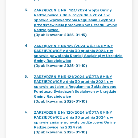
3
.
ZARZĄDZENIE NR 123/2024 Wójta Gminy
Radziejowice z dnia 31 grudnia 2024 r. w
sprawie wprowadzenia Regulaminu wyboru
przedstawiciela pracowników Urzędu Gminy
Radziejowice
(Opublikowano: 2025-01-15)
4
.
ZARZĄDZENIE NR 122/2024 WÓJTA GMINY
RADZIEJOWICE z dnia 30 grudnia 2024 r. w
sprawie powołania Komisji Socjalnej w Urzędzie
Gminy Radziejowice
(Opublikowano: 2025-01-10)
5
.
ZARZĄDZENIE NR 121/2024 WÓJTA GMINY
RADZIEJOWICE z dnia 30 grudnia 2024 r. w
sprawie ustalenia Regulaminu Zakładowego
Funduszu Świadczeń Socjalnych w Urzędzie
Gminy Radziejowice
(Opublikowano: 2025-01-10)
6
.
ZARZĄDZENIE Nr 120/2024 WÓJTA GMINY
RADZIEJOWICE z dnia 30 grudnia 2024 r. w
sprawie zmiany uchwały budżetowej Gminy
Radziejowice na 2024 rok
(Opublikowano: 2025-01-10)