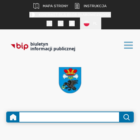
MAPA STRONY
INSTRUKCJA
KONTRAST DLA OSÓB SŁABOWIDZĄCYCH
PL
biuletyn
informacji publicznej