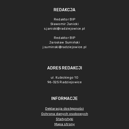
REDAKCJA
Redaktor BIP
Sławomir Janicki
s.janicki@radziejowice.pl
Redaktor BIP
Jarosław Sumiński
j.suminski@radziejowice.pl
ADRES REDAKCJI
ul. Kubickiego 10
96-325 Radziejowice
INFORMACJE
Deklaracja dostępności
Ochrona danych osobowych
Statystyki
Mapa strony