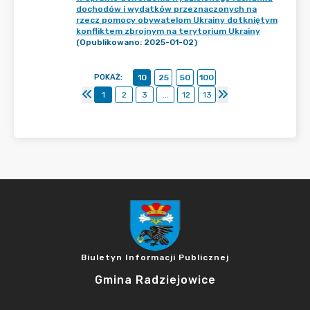
dochodów i wydatków przeznaczonych na
rzecz pomocy obywatelom Ukrainy dotkniętym
konfliktem zbrojnym na terytorium Ukrainy
(Opublikowano: 2025-01-02)
POKAŻ
:
10
25
50
100
1
2
3
...
12
13
Biuletyn Informacji Publicznej
Gmina Radziejowice