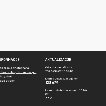
INFORMACJE
AKTUALIZACJE
Ostatnia modyfikacja
eklaracja dostępności
2026-08-07 10:55:40
chrona danych osobowych
tatystyki
Licznik odwiedzin ogółem
apa strony
123 679
Licznik odwiedzin w m-cu 2026-
07
339