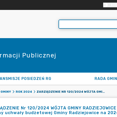
KON
rmacji Publicznej
ANSMISJE POSIEDZEŃ RG
RADA GMI
ZARZĄDZENIE NR 120/2024 WÓJTA GMINY RADZIEJOWICE Z DNIA 30 GRUDNIA 2024 R. W SPRAWIE ZMIANY UCHWAŁY BUDŻETOWEJ GMINY RADZIEJOWICE NA 2024 ROK
 GMINY
ROK 2024
ĄDZENIE Nr 120/2024 WÓJTA GMINY RADZIEJOWICE z 
ny uchwały budżetowej Gminy Radziejowice na 202