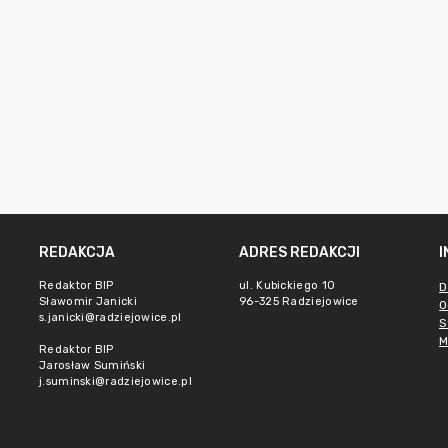
REDAKCJA
ADRES REDAKCJI
Redaktor BIP
ul. Kubickiego 10
D
Sławomir Janicki
96-325 Radziejowice
O
s.janicki@radziejowice.pl
S
M
Redaktor BIP
Jarosław Sumiński
j.suminski@radziejowice.pl