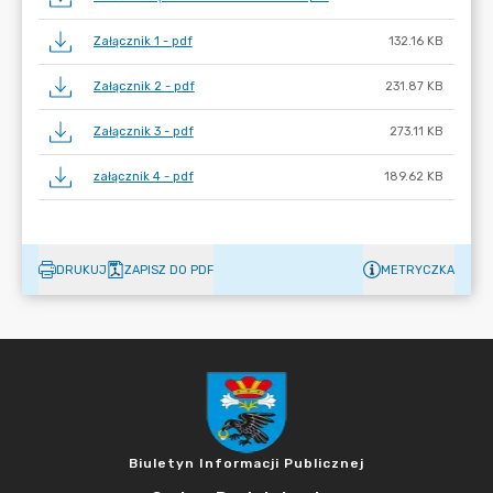
Załącznik 1 - pdf
132.16 KB
Załącznik 2 - pdf
231.87 KB
Załącznik 3 - pdf
273.11 KB
załącznik 4 - pdf
189.62 KB
DRUKUJ
ZAPISZ DO PDF
METRYCZKA
Biuletyn Informacji Publicznej