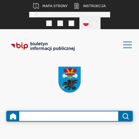
MAPA STRONY
INSTRUKCJA
KONTRAST DLA OSÓB SŁABOWIDZĄCYCH
PL
biuletyn
informacji publicznej