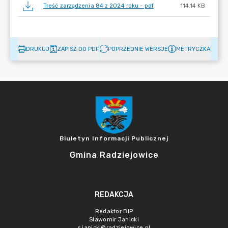
Treść zarządzenia 84 z 2024 roku - pdf
114.14 KB
DRUKUJ
ZAPISZ DO PDF
POPRZEDNIE WERSJE
METRYCZKA
Biuletyn Informacji Publicznej
Gmina Radziejowice
REDAKCJA
Redaktor BIP
Sławomir Janicki
s.janicki@radziejowice.pl