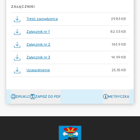
ZAŁĄCZNIKI
Treść zarządzenia
29.83 KB
Załącznik nr 1
82.03 KB
Załącznik nr 2
143.9 KB
Załącznik nr 3
14.99 KB
Uzasadnienie
25.35 KB
DRUKUJ
ZAPISZ DO PDF
METRYCZKA