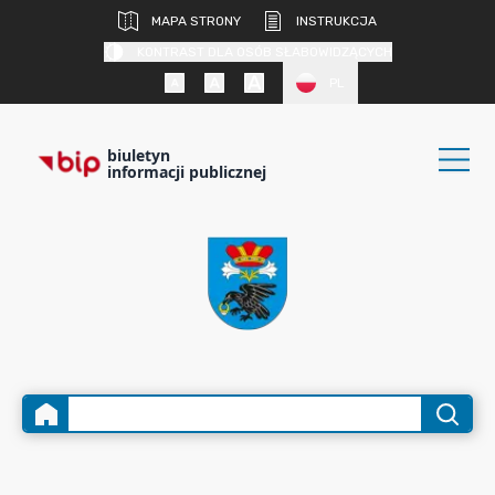
MAPA STRONY
INSTRUKCJA
KONTRAST DLA OSÓB SŁABOWIDZĄCYCH
PL
biuletyn
informacji publicznej