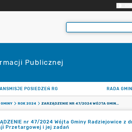
KON
rmacji Publicznej
ANSMISJE POSIEDZEŃ RG
RADA GMI
ZARZĄDZENIE NR 47/2024 WÓJTA GMINY RADZIEJOWICE Z DNIA 24.05.2024 R. W SPRAWIE POWOŁANIA KOMISJI PRZETARGOWEJ I JEJ ZADAŃ
 GMINY
ROK 2024
DZENIE nr 47/2024 Wójta Gminy Radziejowice z dn
ji Przetargowej i jej zadań