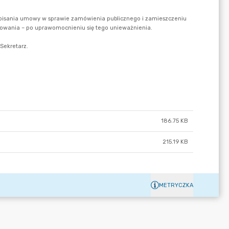
186.75 KB
215.19 KB
METRYCZKA