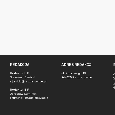
REDAKCJA
ADRES REDAKCJI
Redaktor BIP
ul. Kubickiego 10
D
Sławomir Janicki
96-325 Radziejowice
O
s.janicki@radziejowice.pl
S
M
Redaktor BIP
Jarosław Sumiński
j.suminski@radziejowice.pl