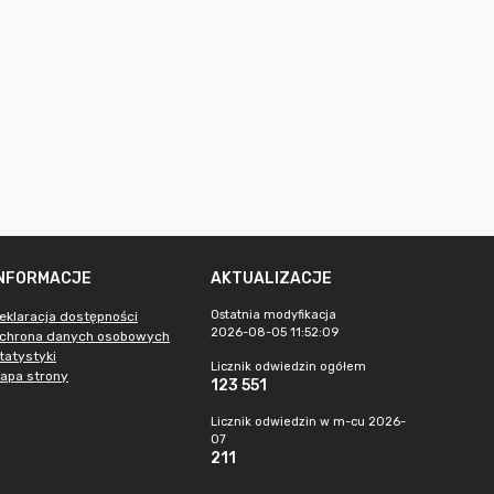
INFORMACJE
AKTUALIZACJE
Ostatnia modyfikacja
eklaracja dostępności
2026-08-05 11:52:09
chrona danych osobowych
tatystyki
Licznik odwiedzin ogółem
apa strony
123 551
Licznik odwiedzin w m-cu 2026-
07
211