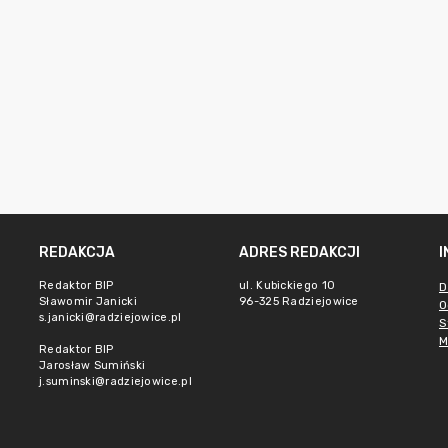
REDAKCJA
ADRES REDAKCJI
Redaktor BIP
ul. Kubickiego 10
D
Sławomir Janicki
96-325 Radziejowice
O
s.janicki@radziejowice.pl
S
M
Redaktor BIP
Jarosław Sumiński
j.suminski@radziejowice.pl