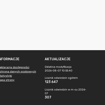
INFORMACJE
AKTUALIZACJE
Ostatnia modyfikacja
eklaracja dostępności
2026-08-07 10:55:40
chrona danych osobowych
tatystyki
Licznik odwiedzin ogółem
apa strony
123 647
Licznik odwiedzin w m-cu 2026-
07
307