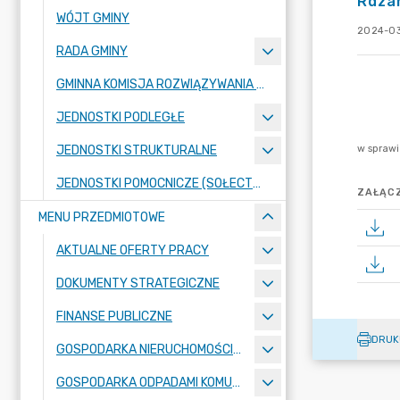
Rdza
WÓJT GMINY
2024-03
RADA GMINY
GMINNA KOMISJA ROZWIĄZYWANIA PROBLEMÓW ALKOHOLOWYCH
JEDNOSTKI PODLEGŁE
JEDNOSTKI STRUKTURALNE
JEDNOSTKI POMOCNICZE (SOŁECTWA)
ZAŁĄCZ
MENU PRZEDMIOTOWE
AKTUALNE OFERTY PRACY
DOKUMENTY STRATEGICZNE
FINANSE PUBLICZNE
DRUK
GOSPODARKA NIERUCHOMOŚCIAMI
GOSPODARKA ODPADAMI KOMUNALNYMI