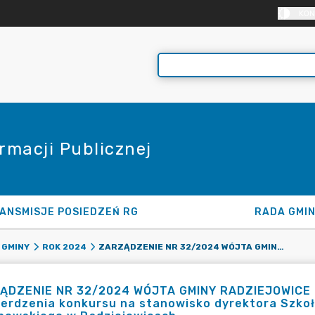
KON
rmacji Publicznej
ANSMISJE POSIEDZEŃ RG
RADA GMI
ZARZĄDZENIE NR 32/2024 WÓJTA GMINY RADZIEJOWICE Z DNIA 21.03.2024 R. W SPRAWIE: ZATWIERDZENIA KONKURSU NA STANOWISKO DYREKTORA SZKOŁY PODSTAWOWEJ IM. WŁADYSŁAWA RDZANOWSKIEGO W RADZIEJOWICACH
 GMINY
ROK 2024
ĄDZENIE NR 32/2024 WÓJTA GMINY RADZIEJOWICE z 
ierdzenia konkursu na stanowisko dyrektora Szko