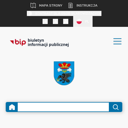
MAPA STRONY
INSTRUKCJA
KONTRAST DLA OSÓB SŁABOWIDZĄCYCH
PL
biuletyn
informacji publicznej