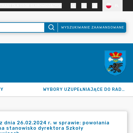
TRAST DLA OSÓB SŁABOWIDZĄCYCH
PL
WYSZUKIWANIE ZAAWANSOWANE
NY
WYBORY UZUPEŁNIAJĄCE DO RADY GMINY 2026
nia 26.02.2024 r. w sprawie: powołania
na stanowisko dyrektora Szkoły