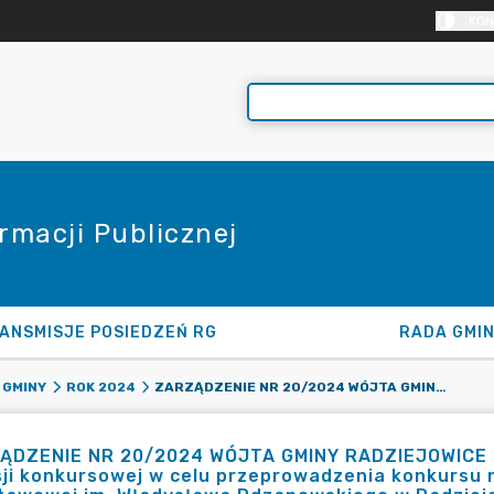
KON
rmacji Publicznej
ANSMISJE POSIEDZEŃ RG
RADA GMI
ZARZĄDZENIE NR 20/2024 WÓJTA GMINY RADZIEJOWICE Z DNIA 26.02.2024 R. W SPRAWIE: POWOŁANIA KOMISJI KONKURSOWEJ W CELU PRZEPROWADZENIA KONKURSU NA STANOWISKO DYREKTORA SZKOŁY PODSTAWOWEJ IM. WŁADYSŁAWA RDZANOWSKIEGO W RADZIEJOWICACH
 GMINY
ROK 2024
ĄDZENIE NR 20/2024 WÓJTA GMINY RADZIEJOWICE z d
ji konkursowej w celu przeprowadzenia konkursu 