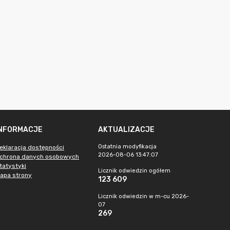
INFORMACJE
AKTUALIZACJE
Ostatnia modyfikacja
eklaracja dostępności
2026-08-06 13:47:07
chrona danych osobowych
tatystyki
Licznik odwiedzin ogółem
apa strony
123 609
Licznik odwiedzin w m-cu 2026-
07
269