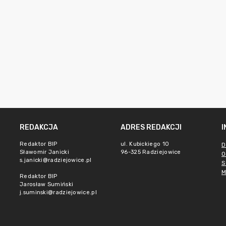
REDAKCJA
ADRES REDAKCJI
Redaktor BIP
ul. Kubickiego 10
D
Sławomir Janicki
96-325 Radziejowice
O
s.janicki@radziejowice.pl
S
M
Redaktor BIP
Jarosław Sumiński
j.suminski@radziejowice.pl