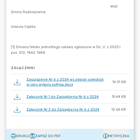
ZAŁĄCZNIKI
Zarządzenie Nr 6 z 2024 ws zebrań sołeckich
14.31 KB
w celu wyboru sołtysa.docx
Załącznik Nr 1 do Zarządzenia Nr 6 z 2024
15.44 KB
Załącznik Nr 2 do Zarządzenia Nr 6 z 2024
12.66 KB
DRUKUJ
ZAPISZ DO PDF
METRYCZKA