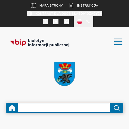
MAPA STRONY
INSTRUKCJA
KONTRAST DLA OSÓB SŁABOWIDZĄCYCH
PL
biuletyn
informacji publicznej