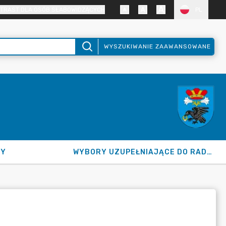
TRAST DLA OSÓB SŁABOWIDZĄCYCH
PL
WYSZUKIWANIE ZAAWANSOWANE
NY
WYBORY UZUPEŁNIAJĄCE DO RADY GMINY 2026