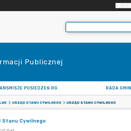
KON
rmacji Publicznej
ANSMISJE POSIEDZEŃ RG
RADA GMI
URZĄD STANU CYWILNEGO
LNE
URZĄD STANU CYWILNEGO
d Stanu Cywilnego
-17 11:47