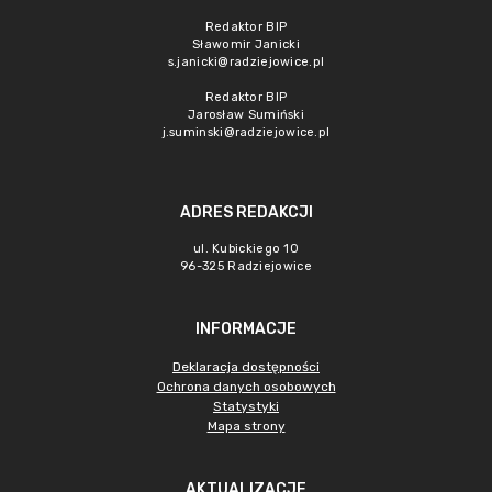
Redaktor BIP
Sławomir Janicki
s.janicki@radziejowice.pl
Redaktor BIP
Jarosław Sumiński
j.suminski@radziejowice.pl
ADRES REDAKCJI
ul. Kubickiego 10
96-325 Radziejowice
INFORMACJE
Deklaracja dostępności
Ochrona danych osobowych
Statystyki
Mapa strony
AKTUALIZACJE