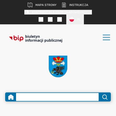
MAPA STRONY
INSTRUKCJA
KONTRAST DLA OSÓB SŁABOWIDZĄCYCH
PL
biuletyn
informacji publicznej