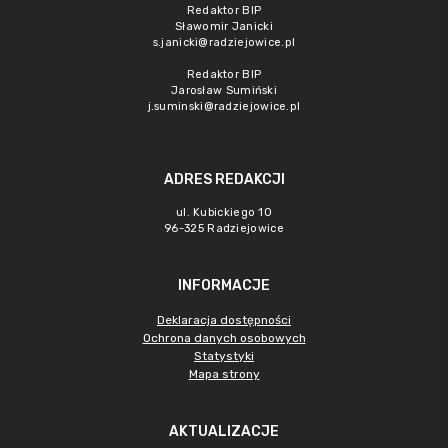
Redaktor BIP
Sławomir Janicki
s.janicki@radziejowice.pl
Redaktor BIP
Jarosław Sumiński
j.suminski@radziejowice.pl
ADRES REDAKCJI
ul. Kubickiego 10
96-325 Radziejowice
INFORMACJE
Deklaracja dostępności
Ochrona danych osobowych
Statystyki
Mapa strony
AKTUALIZACJE