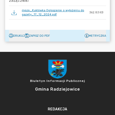
ZAŁĄCZNIKI
mpzp_Kuklówka Ogłoszenie o wyłożeniu do
362.83 KB
gazety_17_12_2024.pdf
DRUKUJ
ZAPISZ DO PDF
METRYCZKA
Biuletyn Informacji Publicznej
Gmina Radziejowice
REDAKCJA