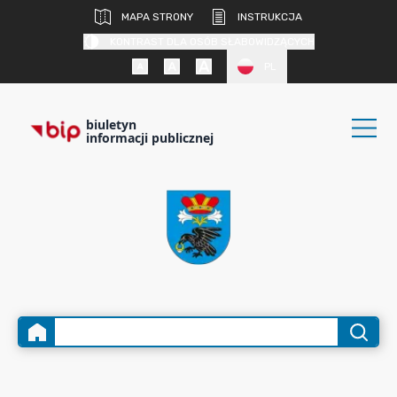
MAPA STRONY
INSTRUKCJA
KONTRAST DLA OSÓB SŁABOWIDZĄCYCH
PL
biuletyn
informacji publicznej