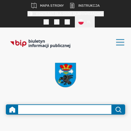
MAPA STRONY
INSTRUKCJA
KONTRAST DLA OSÓB SŁABOWIDZĄCYCH
PL
biuletyn
informacji publicznej