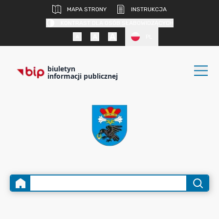
MAPA STRONY
INSTRUKCJA
KONTRAST DLA OSÓB SŁABOWIDZĄCYCH
PL
biuletyn
informacji publicznej