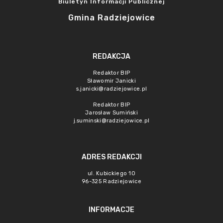
Biuletyn Informacji Publicznej
Gmina Radziejowice
REDAKCJA
Redaktor BIP
Sławomir Janicki
s.janicki@radziejowice.pl
Redaktor BIP
Jarosław Sumiński
j.suminski@radziejowice.pl
ADRES REDAKCJI
ul. Kubickiego 10
96-325 Radziejowice
INFORMACJE