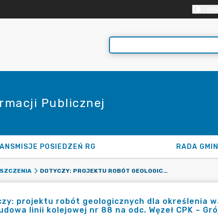
KON
rmacji Publicznej
ANSMISJE POSIEDZEŃ RG
RADA GMI
DOTYCZY: PROJEKTU ROBÓT GEOLOGICZNYCH DLA OKREŚLENIA WARUNKÓW HYDROGEOLOGICZNYCH DLA ZADANIA PN.”BUDOWA LINII KOLEJOWEJ NR 88 NA ODC. WĘZEŁ CPK – GRÓJEC – WARKA”.
SZCZENIA
zy: projektu robót geologicznych dla określenia 
udowa linii kolejowej nr 88 na odc. Węzeł CPK – Gró