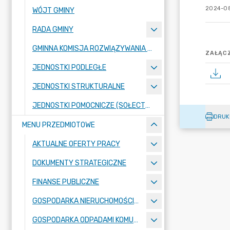
2024-08
WÓJT GMINY
RADA GMINY
GMINNA KOMISJA ROZWIĄZYWANIA PROBLEMÓW ALKOHOLOWYCH
ZAŁĄCZ
JEDNOSTKI PODLEGŁE
JEDNOSTKI STRUKTURALNE
JEDNOSTKI POMOCNICZE (SOŁECTWA)
DRUK
MENU PRZEDMIOTOWE
AKTUALNE OFERTY PRACY
DOKUMENTY STRATEGICZNE
FINANSE PUBLICZNE
GOSPODARKA NIERUCHOMOŚCIAMI
GOSPODARKA ODPADAMI KOMUNALNYMI