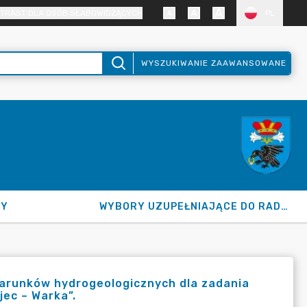
TRAST DLA OSÓB SŁABOWIDZĄCYCH
PL
WYSZUKIWANIE ZAAWANSOWANE
NY
WYBORY UZUPEŁNIAJĄCE DO RADY GMINY 2026
warunków hydrogeologicznych dla zadania
jec – Warka”.