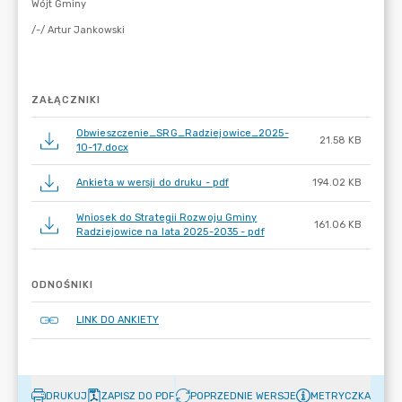
ZAŁĄCZNIKI
Obwieszczenie_SRG_Radziejowice_2025-
21.58 KB
10-17.docx
Ankieta w wersji do druku - pdf
194.02 KB
Wniosek do Strategii Rozwoju Gminy
161.06 KB
Radziejowice na lata 2025-2035 - pdf
ODNOŚNIKI
LINK DO ANKIETY
DRUKUJ
ZAPISZ DO PDF
POPRZEDNIE WERSJE
METRYCZKA