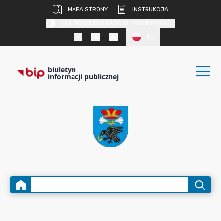
MAPA STRONY
INSTRUKCJA
KONTRAST DLA OSÓB SŁABOWIDZĄCYCH
PL
biuletyn
informacji publicznej