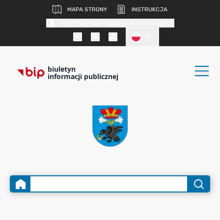
MAPA STRONY
INSTRUKCJA
KONTRAST DLA OSÓB SŁABOWIDZĄCYCH
PL
biuletyn
informacji publicznej