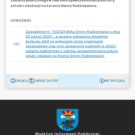
ODNOŚNIKI
Zarządzenie nr 11/2023 Wójta Gminy Radziejowice z dnia
20 lutego 2023 r., w sprawie ogłoszenia otwartego
konkursu ofert na wykonanie przez organizacje
pozarządowe oraz inne uprawnione podmioty w 2023 r.
zadania publicznego z zakresu upowszechniania kultury,
sztuki i edukacji na terenie Gminy Radziejowice.
DRUKUJ
ZAPISZ DO PDF
METRYCZKA
Biuletyn Informacji Publicznej