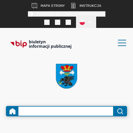
MAPA STRONY
INSTRUKCJA
KONTRAST DLA OSÓB SŁABOWIDZĄCYCH
PL
biuletyn
informacji publicznej