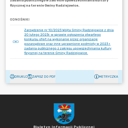
ODNOŚNIKI
Zarządzenie nr 10/2023 Wójta Gminy Radziejowice z dnia
20 lutego 2023r. w sprawie ogłoszenia otwartego
konkursu ofert na wykonanie przez organizacje
pozarządowe oraz inne uprawnione podmioty w 2023 r.
zadania publicznego z zakresu upowszechniania kultury
fizycznej na terenie Gminy Radziejowice.
DRUKUJ
ZAPISZ DO PDF
METRYCZKA
Biuletyn Informacji Publicznej