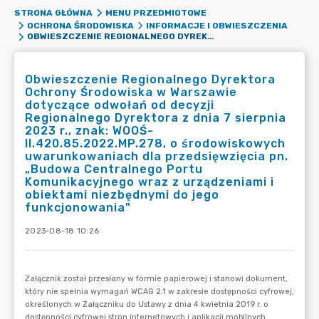
STRONA GŁÓWNA
MENU PRZEDMIOTOWE
OCHRONA ŚRODOWISKA
INFORMACJE I OBWIESZCZENIA
OBWIESZCZENIE REGIONALNEGO DYREKTORA OCHRONY ŚRODOWISKA W WARSZAWIE DOTYCZĄCE ODWOŁAŃ OD DECYZJI REGIONALNEGO DYREKTORA Z DNIA 7 SIERPNIA 2023 R., ZNAK: WOOŚ-II.420.85.2022.MP.278, O ŚRODOWISKOWYCH UWARUNKOWANIACH DLA PRZEDSIĘWZIĘCIA PN. „BUDOWA CENTRALNEGO PORTU KOMUNIKACYJNEGO WRAZ Z URZĄDZENIAMI I OBIEKTAMI NIEZBĘDNYMI DO JEGO FUNKCJONOWANIA"
Obwieszczenie Regionalnego Dyrektora
Ochrony Środowiska w Warszawie
dotyczące odwołań od decyzji
Regionalnego Dyrektora z dnia 7 sierpnia
2023 r., znak: WOOŚ-
II.420.85.2022.MP.278, o środowiskowych
uwarunkowaniach dla przedsięwzięcia pn.
„Budowa Centralnego Portu
Komunikacyjnego wraz z urządzeniami i
obiektami niezbędnymi do jego
funkcjonowania"
2023-08-18 10:26