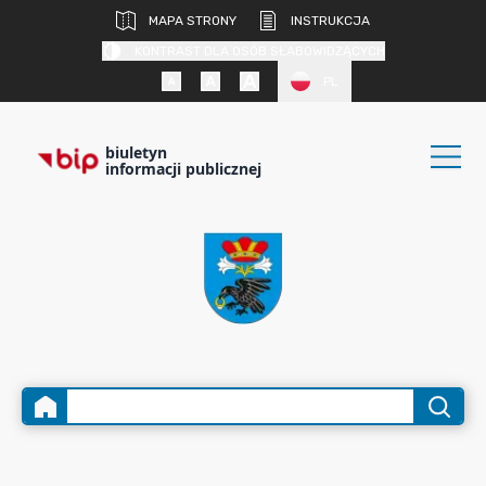
MAPA STRONY
INSTRUKCJA
KONTRAST DLA OSÓB SŁABOWIDZĄCYCH
PL
biuletyn
informacji publicznej