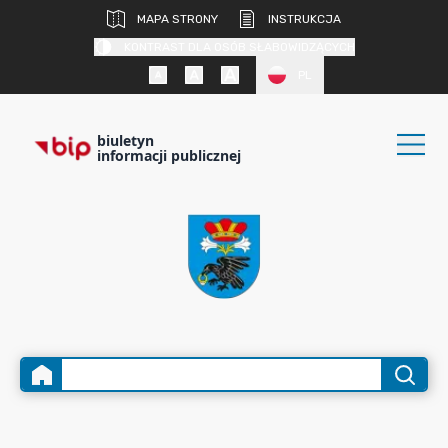
MAPA STRONY
INSTRUKCJA
KONTRAST DLA OSÓB SŁABOWIDZĄCYCH
PL
biuletyn
informacji publicznej