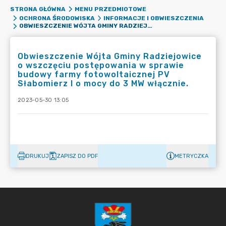
STRONA GŁÓWNA
MENU PRZEDMIOTOWE
OCHRONA ŚRODOWISKA
INFORMACJE I OBWIESZCZENIA
OBWIESZCZENIE WÓJTA GMINY RADZIEJOWICE O WSZCZĘCIU POSTĘPOWANIA W SPRAWIE BUDOWY FARMY FOTOWOLTAICZNEJ PV SŁABOMIERZ I O MOCY DO 3 MW WŁĄCZNIE.
Obwieszczenie Wójta Gminy Radziejowice
o wszczęciu postępowania w sprawie
budowy farmy fotowoltaicznej PV
Słabomierz I o mocy do 3 MW włącznie.
2023-05-30 13:05
DRUKUJ
ZAPISZ DO PDF
METRYCZKA