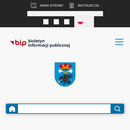
MAPA STRONY
INSTRUKCJA
KONTRAST DLA OSÓB SŁABOWIDZĄCYCH
PL
biuletyn
informacji publicznej