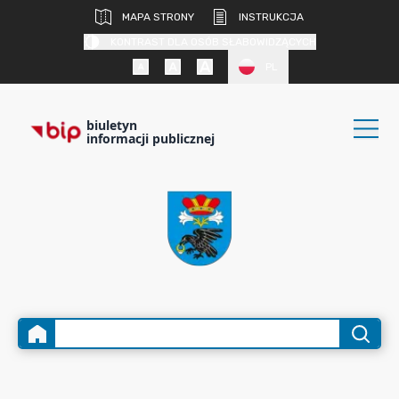
MAPA STRONY
INSTRUKCJA
KONTRAST DLA OSÓB SŁABOWIDZĄCYCH
PL
biuletyn
informacji publicznej