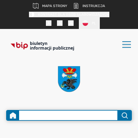
MAPA STRONY
INSTRUKCJA
KONTRAST DLA OSÓB SŁABOWIDZĄCYCH
PL
biuletyn
informacji publicznej