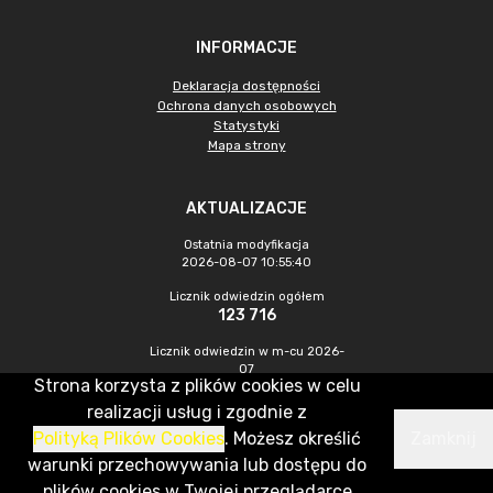
INFORMACJE
Deklaracja dostępności
Ochrona danych osobowych
Statystyki
Mapa strony
AKTUALIZACJE
Ostatnia modyfikacja
2026-08-07 10:55:40
Licznik odwiedzin ogółem
123 716
Licznik odwiedzin w m-cu 2026-
07
Strona korzysta z plików cookies w celu
376
realizacji usług i zgodnie z
Polityką Plików Cookies
. Możesz określić
Zamknij
CMS & Hosting: Nefeni Sp. z o.o.
warunki przechowywania lub dostępu do
plików cookies w Twojej przeglądarce