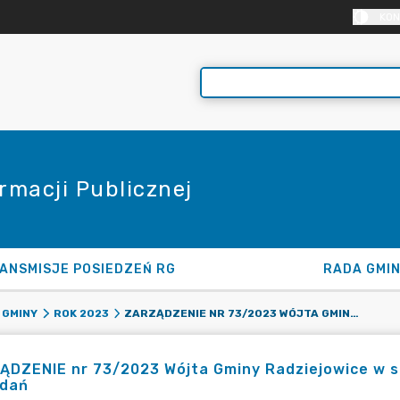
KON
rmacji Publicznej
ANSMISJE POSIEDZEŃ RG
RADA GMI
ZARZĄDZENIE NR 73/2023 WÓJTA GMINY RADZIEJOWICE W SPRAWIE POWOŁANIA KOMISJI PRZETARGOWEJ I JEJ ZADAŃ
 GMINY
ROK 2023
DZENIE nr 73/2023 Wójta Gminy Radziejowice w sp
adań