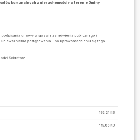
192.21 KB
115.83 KB