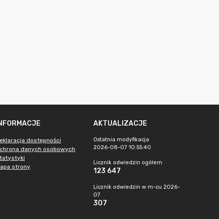
INFORMACJE
AKTUALIZACJE
Ostatnia modyfikacja
eklaracja dostępności
2026-08-07 10:55:40
chrona danych osobowych
tatystyki
Licznik odwiedzin ogółem
apa strony
123 647
Licznik odwiedzin w m-cu 2026-
07
307