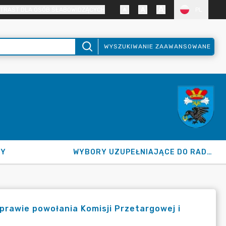
TRAST DLA OSÓB SŁABOWIDZĄCYCH
PL
WYSZUKIWANIE ZAAWANSOWANE
NY
WYBORY UZUPEŁNIAJĄCE DO RADY GMINY 2026
rawie powołania Komisji Przetargowej i