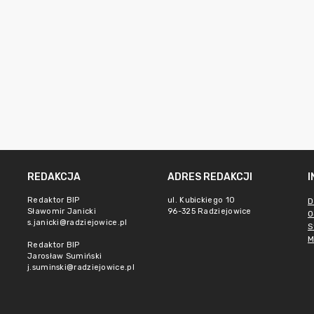
REDAKCJA
ADRES REDAKCJI
Redaktor BIP
ul. Kubickiego 10
D
Sławomir Janicki
96-325 Radziejowice
O
s.janicki@radziejowice.pl
S
M
Redaktor BIP
Jarosław Sumiński
j.suminski@radziejowice.pl