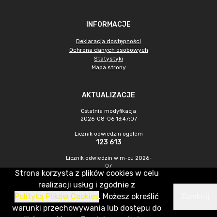
INFORMACJE
Deklaracja dostępności
Ochrona danych osobowych
Statystyki
Mapa strony
AKTUALIZACJE
Ostatnia modyfikacja
2026-08-06 13:47:07
Licznik odwiedzin ogółem
123 613
Licznik odwiedzin w m-cu 2026-
07
Strona korzysta z plików cookies w celu
273
realizacji usług i zgodnie z
Polityką Plików Cookies
. Możesz określić
Zamknij
CMS & Hosting: Nefeni Sp. z o.o.
warunki przechowywania lub dostępu do