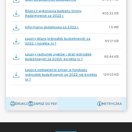
Bilans z wykonania budżetu Gminy
403.22 KB
Radziejowice za 2022 r.
Informacja dodatkowa za 2022 r.
1.5 MB
Łączny bilans jednostek budzetowych za
89.21 KB
2022 r. korekta nr 1
Łączny rachunek zysków i strat jednostek
85.46 KB
budżetowych za 2022r. korekta nr 1
Łączne zestawienie zmian w funduszu
jednostek budzetowych za 2022 rok korekta
129.03 KB
nr 1
DRUKUJ
ZAPISZ DO PDF
METRYCZKA