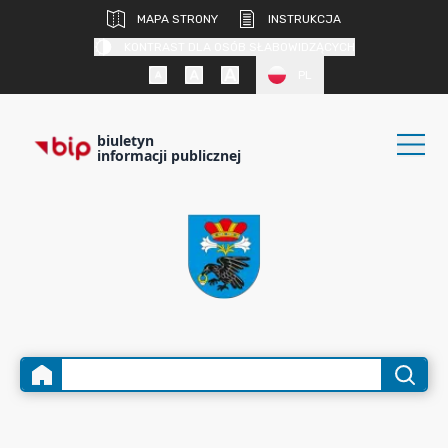
MAPA STRONY
INSTRUKCJA
KONTRAST DLA OSÓB SŁABOWIDZĄCYCH
PL
biuletyn
informacji publicznej