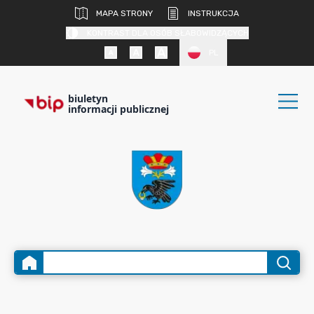
MAPA STRONY
INSTRUKCJA
KONTRAST DLA OSÓB SŁABOWIDZĄCYCH
PL
biuletyn
informacji publicznej