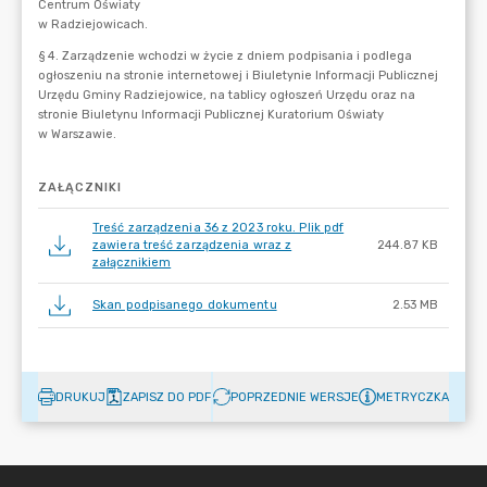
ZAŁĄCZNIKI
Treść zarządzenia 36 z 2023 roku. Plik pdf
zawiera treść zarządzenia wraz z
244.87 KB
załącznikiem
Skan podpisanego dokumentu
2.53 MB
DRUKUJ
ZAPISZ DO PDF
POPRZEDNIE WERSJE
METRYCZKA