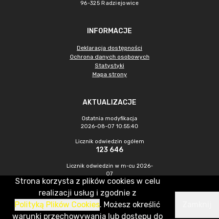
96-325 Radziejowice
INFORMACJE
Deklaracja dostępności
Ochrona danych osobowych
Statystyki
Mapa strony
AKTUALIZACJE
Ostatnia modyfikacja
2026-08-07 10:55:40
Licznik odwiedzin ogółem
123 646
Licznik odwiedzin w m-cu 2026-
07
Strona korzysta z plików cookies w celu
306
realizacji usług i zgodnie z
Polityką Plików Cookies
. Możesz określić
Zamknij
CMS & Hosting: Nefeni Sp. z o.o.
warunki przechowywania lub dostępu do