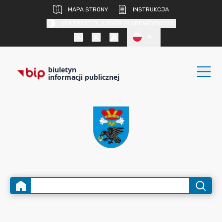
MAPA STRONY
INSTRUKCJA
KONTRAST DLA OSÓB SŁABOWIDZĄCYCH
PL
biuletyn
informacji publicznej