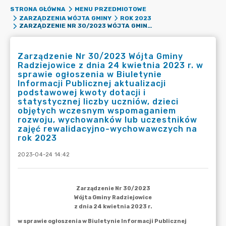
STRONA GŁÓWNA
MENU PRZEDMIOTOWE
ZARZĄDZENIA WÓJTA GMINY
ROK 2023
ZARZĄDZENIE NR 30/2023 WÓJTA GMINY RADZIEJOWICE Z DNIA 24 KWIETNIA 2023 R. W SPRAWIE OGŁOSZENIA W BIULETYNIE INFORMACJI PUBLICZNEJ AKTUALIZACJI PODSTAWOWEJ KWOTY DOTACJI I STATYSTYCZNEJ LICZBY UCZNIÓW, DZIECI OBJĘTYCH WCZESNYM WSPOMAGANIEM ROZWOJU, WYCHOWANKÓW LUB UCZESTNIKÓW ZAJĘĆ REWALIDACYJNO-WYCHOWAWCZYCH NA ROK 2023
Zarządzenie Nr 30/2023 Wójta Gminy
Radziejowice z dnia 24 kwietnia 2023 r. w
sprawie ogłoszenia w Biuletynie
Informacji Publicznej aktualizacji
podstawowej kwoty dotacji i
statystycznej liczby uczniów, dzieci
objętych wczesnym wspomaganiem
rozwoju, wychowanków lub uczestników
zajęć rewalidacyjno-wychowawczych na
rok 2023
2023-04-24 14:42