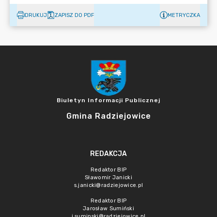
DRUKUJ
ZAPISZ DO PDF
METRYCZKA
Biuletyn Informacji Publicznej
Gmina Radziejowice
REDAKCJA
Redaktor BIP
Sławomir Janicki
s.janicki@radziejowice.pl
Redaktor BIP
Jarosław Sumiński
j.suminski@radziejowice.pl