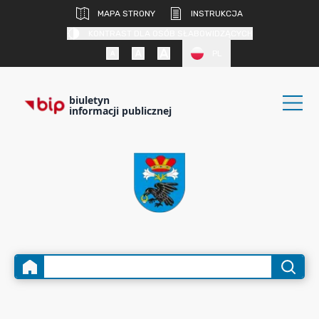
MAPA STRONY
INSTRUKCJA
KONTRAST DLA OSÓB SŁABOWIDZĄCYCH
PL
biuletyn
informacji publicznej