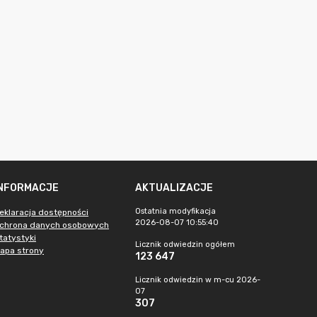
INFORMACJE
AKTUALIZACJE
Ostatnia modyfikacja
eklaracja dostępności
2026-08-07 10:55:40
chrona danych osobowych
tatystyki
Licznik odwiedzin ogółem
apa strony
123 647
Licznik odwiedzin w m-cu 2026-
07
307