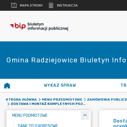
MAPA STRONY
INSTRUKCJA
biuletyn
informacji publicznej
Gmina Radziejowice Biuletyn Info
WYKAZ SPRAW
TR
STRONA GŁÓWNA
MENU PRZEDMIOTOWE
ZAMÓWIENIA PUBLIC
DOSTAWA I MONTAŻ KOMPLETNYCH POJEDYNCZYCH LAMP SOLARNYCH ULICZNYCH NA SŁUPIE STALOWYM OCYNKOWANYM.
MENU PODMIOTOWE
Dosta
ocyn
DANE TELEADRESOWE