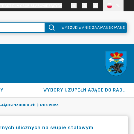
TRAST DLA OSÓB SŁABOWIDZĄCYCH
PL
WYSZUKIWANIE ZAAWANSOWANE
NY
WYBORY UZUPEŁNIAJĄCE DO RADY GMINY 2026
JĄCEJ 130000 ZŁ
ROK 2023
nych ulicznych na słupie stalowym