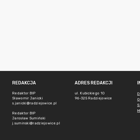
REDAKCJA
ADRES REDAKCJI
Redaktor BIP
ul. Kubickiego 10
D
Sławomir Janicki
96-325 Radziejowice
O
s.janicki@radziejowice.pl
S
M
Redaktor BIP
Jarosław Sumiński
j.suminski@radziejowice.pl