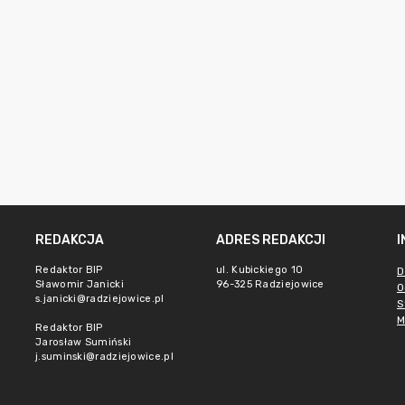
REDAKCJA
ADRES REDAKCJI
Redaktor BIP
ul. Kubickiego 10
D
Sławomir Janicki
96-325 Radziejowice
O
s.janicki@radziejowice.pl
S
M
Redaktor BIP
Jarosław Sumiński
j.suminski@radziejowice.pl