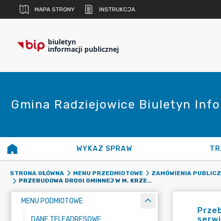
MAPA STRONY
INSTRUKCJA
biuletyn
informacji publicznej
Gmina Radziejowice Biuletyn Info
WYKAZ SPRAW
TR
STRONA GŁÓWNA
MENU PRZEDMIOTOWE
ZAMÓWIENIA PUBLIC
PRZEBUDOWA DROGI GMINNEJ W M. KRZE DUŻE NA ODCINKU OD UL. ALTERNATYWY W M. KAMIONKA DO DROGI SERWISOWEJ PRZY S8
MENU PODMIOTOWE
Przeb
serwi
DANE TELEADRESOWE