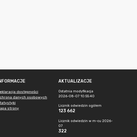
INFORMACJE
AKTUALIZACJE
Ostatnia modyfikacja
eklaracja dostępności
2026-08-07 10:55:40
chrona danych osobowych
tatystyki
Licznik odwiedzin ogółem
apa strony
123 662
Licznik odwiedzin w m-cu 2026-
07
322