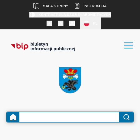
MAPA STRONY
INSTRUKCJA
KONTRAST DLA OSÓB SŁABOWIDZĄCYCH
PL
biuletyn
informacji publicznej