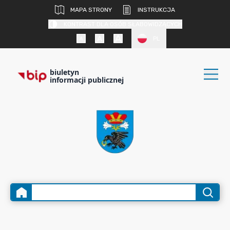
MAPA STRONY
INSTRUKCJA
KONTRAST DLA OSÓB SŁABOWIDZĄCYCH
PL
biuletyn
informacji publicznej