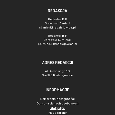
REDAKCJA
Redaktor BIP
Sławomir Janicki
s.janicki@radziejowice.pl
Redaktor BIP
Jarosław Sumiński
j.suminski@radziejowice.pl
ADRES REDAKCJI
ul. Kubickiego 10
96-325 Radziejowice
INFORMACJE
Deklaracja dostępności
Ochrona danych osobowych
Statystyki
Mapa strony