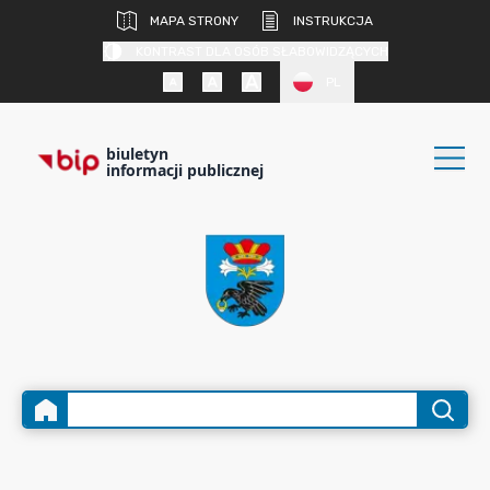
MAPA STRONY
INSTRUKCJA
KONTRAST DLA OSÓB SŁABOWIDZĄCYCH
PL
biuletyn
informacji publicznej