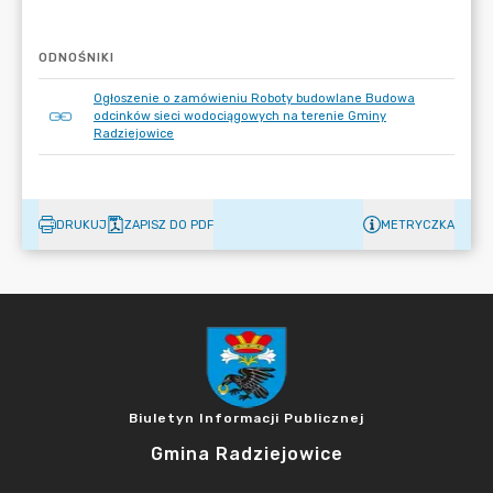
ODNOŚNIKI
Ogłoszenie o zamówieniu Roboty budowlane Budowa
odcinków sieci wodociągowych na terenie Gminy
Radziejowice
DRUKUJ
ZAPISZ DO PDF
METRYCZKA
Biuletyn Informacji Publicznej
Gmina Radziejowice