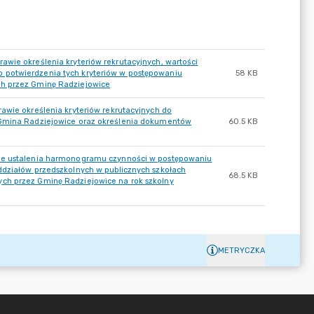
wie określenia kryteriów rekrutacyjnych, wartości
 potwierdzenia tych kryteriów w postępowaniu
58 KB
ch przez Gminę Radziejowice
awie określenia kryteriów rekrutacyjnych do
 Gmina Radziejowice oraz określenia dokumentów
60.5 KB
wie ustalenia harmonogramu czynności w postępowaniu
ddziałów przedszkolnych w publicznych szkołach
68.5 KB
ch przez Gminę Radziejowice na rok szkolny
METRYCZKA