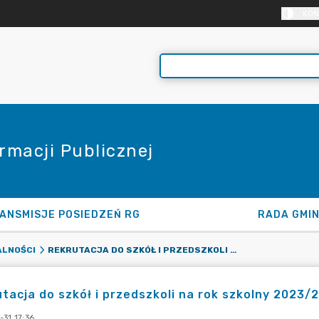
KON
rmacji Publicznej
ANSMISJE POSIEDZEŃ RG
RADA GMI
REKRUTACJA DO SZKÓŁ I PRZEDSZKOLI NA ROK SZKOLNY 2023/2024 ZA POMOCĄ SYSTEMU ELEKTRONICZNEGO
LNOŚCI
tacja do szkół i przedszkoli na rok szkolny 2023
31 17:36