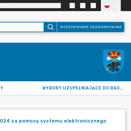
TRAST DLA OSÓB SŁABOWIDZĄCYCH
PL
WYSZUKIWANIE ZAAWANSOWANE
NY
WYBORY UZUPEŁNIAJĄCE DO RADY GMINY 2026
/2024 za pomocą systemu elektronicznego