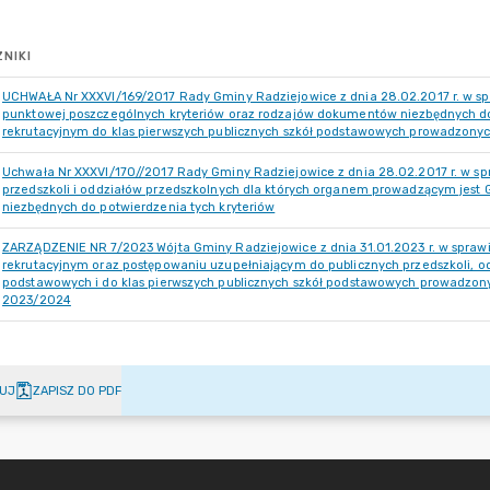
NIKI
UCHWAŁA Nr XXXVI/169/2017 Rady Gminy Radziejowice z dnia 28.02.2017 r. w spra
punktowej poszczególnych kryteriów oraz rodzajów dokumentów niezbędnych do
rekrutacyjnym do klas pierwszych publicznych szkół podstawowych prowadzony
Uchwała Nr XXXVI/170//2017 Rady Gminy Radziejowice z dnia 28.02.2017 r. w spr
przedszkoli i oddziałów przedszkolnych dla których organem prowadzącym jest
niezbędnych do potwierdzenia tych kryteriów
ZARZĄDZENIE NR 7/2023 Wójta Gminy Radziejowice z dnia 31.01.2023 r. w spra
rekrutacyjnym oraz postępowaniu uzupełniającym do publicznych przedszkoli, o
podstawowych i do klas pierwszych publicznych szkół podstawowych prowadzony
2023/2024
UJ
ZAPISZ DO PDF