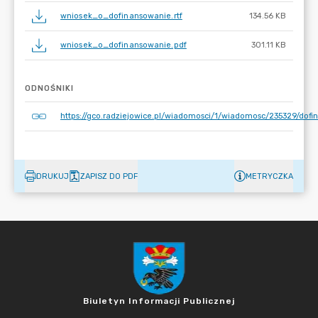
wniosek_o_dofinansowanie.rtf
134.56 KB
wniosek_o_dofinansowanie.pdf
301.11 KB
ODNOŚNIKI
https://gco.radziejowice.pl/wiadomosci/1/wiadomosc/235329/d
DRUKUJ
ZAPISZ DO PDF
METRYCZKA
Biuletyn Informacji Publicznej