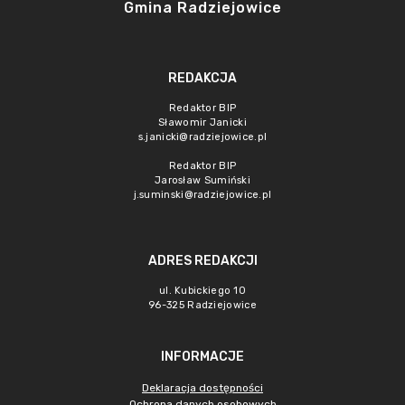
Gmina Radziejowice
REDAKCJA
Redaktor BIP
Sławomir Janicki
s.janicki@radziejowice.pl
Redaktor BIP
Jarosław Sumiński
j.suminski@radziejowice.pl
ADRES REDAKCJI
ul. Kubickiego 10
96-325 Radziejowice
INFORMACJE
Deklaracja dostępności
Ochrona danych osobowych