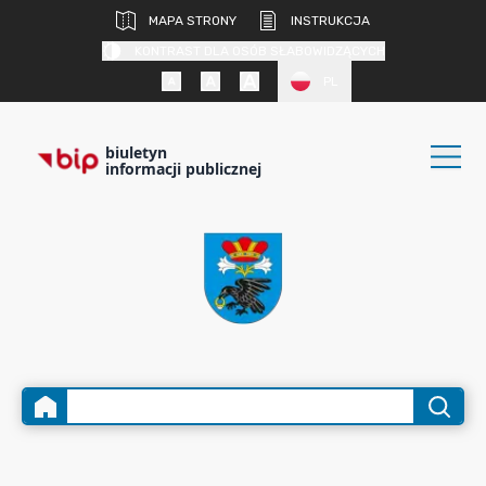
MAPA STRONY
INSTRUKCJA
KONTRAST DLA OSÓB SŁABOWIDZĄCYCH
PL
biuletyn
informacji publicznej