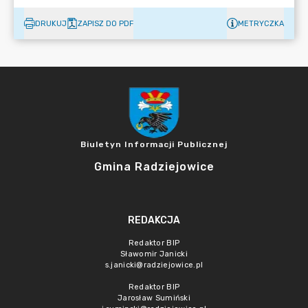
DRUKUJ
ZAPISZ DO PDF
METRYCZKA
Biuletyn Informacji Publicznej
Gmina Radziejowice
REDAKCJA
Redaktor BIP
Sławomir Janicki
s.janicki@radziejowice.pl
Redaktor BIP
Jarosław Sumiński