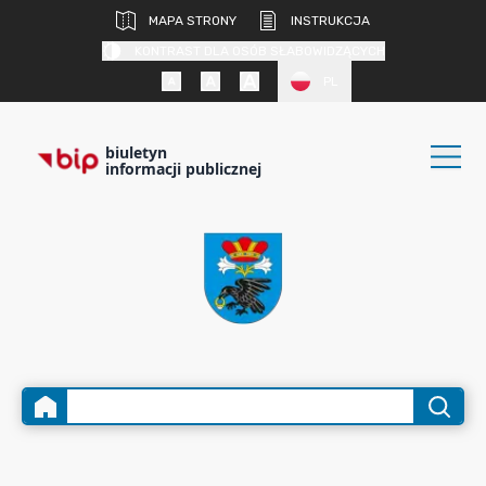
MAPA STRONY
INSTRUKCJA
KONTRAST DLA OSÓB SŁABOWIDZĄCYCH
PL
biuletyn
informacji publicznej