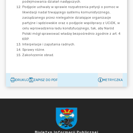
DRUKUJ
ZAPISZ DO PDF
METRYCZKA
Biuletyn Informacji Publicznej