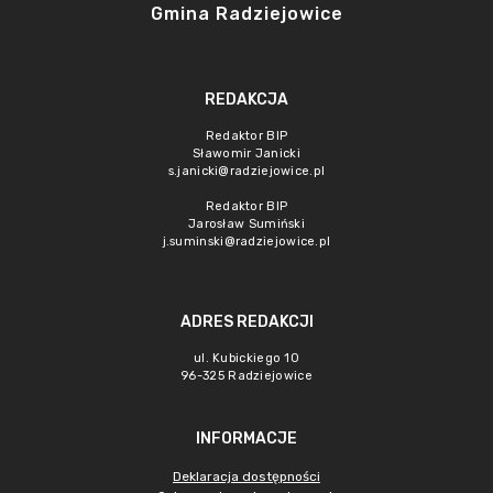
Gmina Radziejowice
REDAKCJA
Redaktor BIP
Sławomir Janicki
s.janicki@radziejowice.pl
Redaktor BIP
Jarosław Sumiński
j.suminski@radziejowice.pl
ADRES REDAKCJI
ul. Kubickiego 10
96-325 Radziejowice
INFORMACJE
Deklaracja dostępności