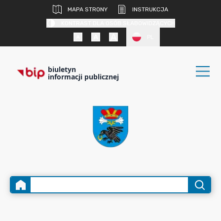
MAPA STRONY
INSTRUKCJA
KONTRAST DLA OSÓB SŁABOWIDZĄCYCH
PL
biuletyn
informacji publicznej