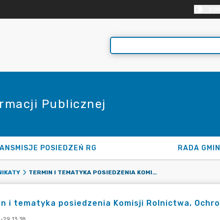
KON
rmacji Publicznej
ANSMISJE POSIEDZEŃ RG
RADA GMI
TERMIN I TEMATYKA POSIEDZENIA KOMISJI ROLNICTWA, OCHRONY ŚRODOWISKA, HANDLU I USŁUG - 4.11.2024
IKATY
n i tematyka posiedzenia Komisji Rolnictwa, Ochro
-29 13:38