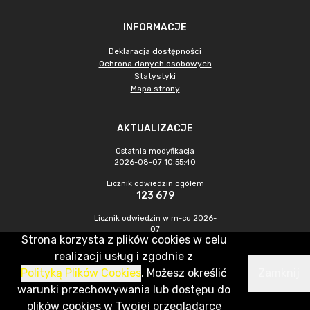
INFORMACJE
Deklaracja dostępności
Ochrona danych osobowych
Statystyki
Mapa strony
AKTUALIZACJE
Ostatnia modyfikacja
2026-08-07 10:55:40
Licznik odwiedzin ogółem
123 679
Licznik odwiedzin w m-cu 2026-
07
Strona korzysta z plików cookies w celu
339
realizacji usług i zgodnie z
Polityką Plików Cookies
. Możesz określić
Zamknij
CMS & Hosting: Nefeni Sp. z o.o.
warunki przechowywania lub dostępu do
plików cookies w Twojej przeglądarce