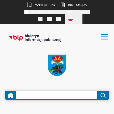
MAPA STRONY
INSTRUKCJA
KONTRAST DLA OSÓB SŁABOWIDZĄCYCH
PL
biuletyn
informacji publicznej