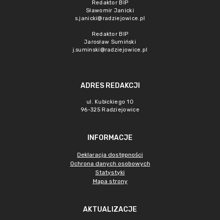
Redaktor BIP
Sławomir Janicki
s.janicki@radziejowice.pl
Redaktor BIP
Jarosław Sumiński
j.suminski@radziejowice.pl
ADRES REDAKCJI
ul. Kubickiego 10
96-325 Radziejowice
INFORMACJE
Deklaracja dostępności
Ochrona danych osobowych
Statystyki
Mapa strony
AKTUALIZACJE