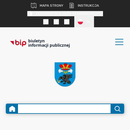
MAPA STRONY
INSTRUKCJA
KONTRAST DLA OSÓB SŁABOWIDZĄCYCH
PL
biuletyn
informacji publicznej