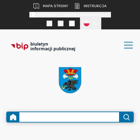
MAPA STRONY
INSTRUKCJA
KONTRAST DLA OSÓB SŁABOWIDZĄCYCH
PL
biuletyn
informacji publicznej