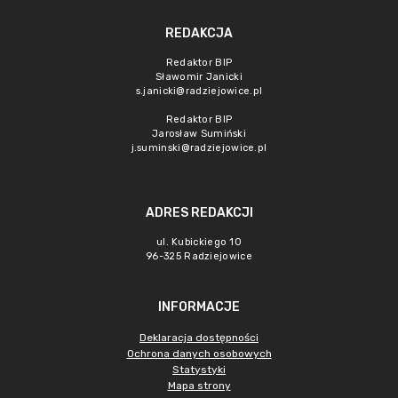
REDAKCJA
Redaktor BIP
Sławomir Janicki
s.janicki@radziejowice.pl
Redaktor BIP
Jarosław Sumiński
j.suminski@radziejowice.pl
ADRES REDAKCJI
ul. Kubickiego 10
96-325 Radziejowice
INFORMACJE
Deklaracja dostępności
Ochrona danych osobowych
Statystyki
Mapa strony