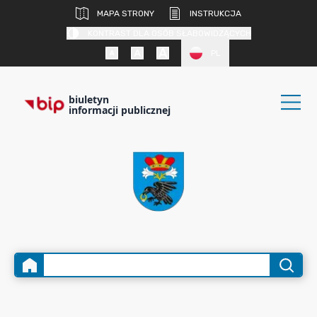
MAPA STRONY
INSTRUKCJA
KONTRAST DLA OSÓB SŁABOWIDZĄCYCH
PL
biuletyn
informacji publicznej