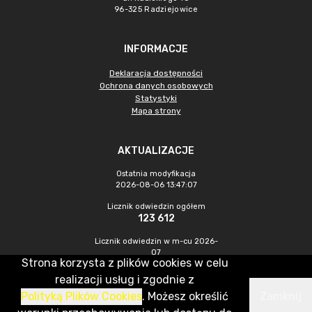
96-325 Radziejowice
INFORMACJE
Deklaracja dostępności
Ochrona danych osobowych
Statystyki
Mapa strony
AKTUALIZACJE
Ostatnia modyfikacja
2026-08-06 13:47:07
Licznik odwiedzin ogółem
123 612
Licznik odwiedzin w m-cu 2026-
07
Strona korzysta z plików cookies w celu
272
realizacji usług i zgodnie z
Polityką Plików Cookies
. Możesz określić
Zamknij
CMS & Hosting: Nefeni Sp. z o.o.