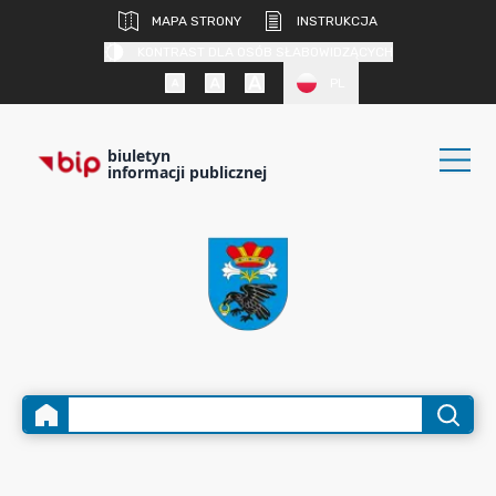
MAPA STRONY
INSTRUKCJA
KONTRAST DLA OSÓB SŁABOWIDZĄCYCH
PL
biuletyn
informacji publicznej