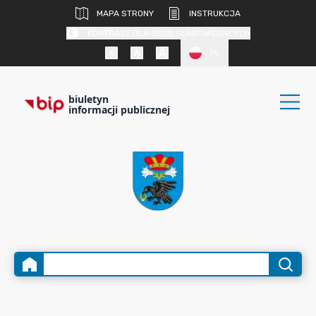
MAPA STRONY
INSTRUKCJA
KONTRAST DLA OSÓB SŁABOWIDZĄCYCH
PL
biuletyn
informacji publicznej